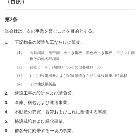
（目的）
第2条
当会社は、次の事業を営むことを目的とする。
1
下記物品の製造加工ならびに販売。
1
冷延鋼板、磨帯鋼、めっき鋼板、着色めっき鋼板、プリント鋼
板その他各種鋼板
2
鋳鉄ロール、鋳鋼ロールその他各種ロール
3
住宅用設備機器および家庭器物ならびに建設建築用諸資材
4
その他鉄鋼製品
2
建設工事の設計および請負業。
3
倉庫、梱包および運送事業。
4
不動産の売買、賃貸およびこれに附随する事業。
5
施設栽培および緑化事業。
6
前各号に附帯する一切の事業。