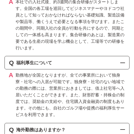
A
本社での入社式後、約3週間の集合研修がスタートしま
す。全国の各工場を巡回してビジネスマナーやヨドコウ社
員として知っておかなければならない基礎知識、製造設備
や製品等、働くうえで必要となる事項を学びます。またこ
の期間中、同期入社の全員が行動を共にするので、同期と
しての一体感も高まります。集合研修のあとは、製造業の
要である生産の現場を学ぶ機会として、工場等での研修を
行います。
Q
福利厚生について
A
勤務地が全国となりますが、全ての事業所において独身
寮・社宅への入居が可能です。独身寮・社宅のない地域で
の勤務の際には、営業所におきましては、借上社宅等へ入
居いただくことができます。また、財形貯蓄・持株会の制
度では、奨励金の支給や、住宅購入資金融資の制度もあり
ます。その他にも、自社のゴルフ場や提携の福利厚生サー
ビスを利用できます。
Q
海外勤務はありますか？