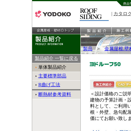
|
カタロ
製品
>
金属屋根.壁
製品紹介 一覧に戻る
単体製品紹介
主要標準部品
R曲げ工法
＜設計価格のご説
断熱材参考資料
建物の予算計画・
料として、ご利用
根・外壁、急勾配
価にてお願い致し