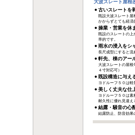
大波スレート屋根
●
古いスレートを
既設大波スレート屋
かからずとても経済
●
操業・営業を休
既設のスレートの上
率的です。
●
雨水の浸入をシ
長尺成型にすると流
●
軒先、棟のアー
大波スレートの屋根
４寸対応可）
●
既設構造に与え
ヨドルーフ５０は軽
●
美しく丈夫な仕
ヨドルーフ５０は素
耐久性に優れ見違え
●
結露・騒音の心配
結露防止、防音効果